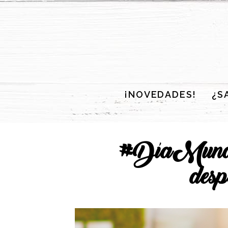
¡NOVEDADES!
¿S
#DíaMundia
desp