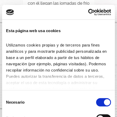
con él llegan las jornadas de frío
que nos hacen querer…
LEER MÁS
Esta página web usa cookies
Utilizamos cookies propias y de terceros para fines
analíticos y para mostrarte publicidad personalizada en
base a un perfil elaborado a partir de tus hábitos de
navegación (por ejemplo, páginas visitadas). Podemos
recopilar información no confidencial sobre su uso.
Puedes autorizar la transferencia de datos a terceros,
NUESTROS PRODUCTOS
aceptar el uso de esta tecnología o administrar su
23 JULIO, 2024
configuración y así controlar completamente qué
DISFRUTA DEL VERANO CON
información se recopila y gestiona. Para obtener más
Selección
CARRETILLA: RECETAS
información sobre la política de cookies,
pulsa aquí
.
Necesario
de
FRESCAS Y SABROSAS
Para obtener más información sobre nuestras políticas
consentimiento
¡Hola Carretiller@s! ¿Qué tal van
de protección de datos, visita nuestra
Política de