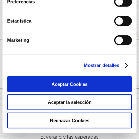
las vacaciones? Agosto ya está
Preferencias
privacidad.
aquí y, con él, el deseo de disfrutar
al máximo de este esperadísimo
Estadística
mes…
LEER MÁS
Marketing
Mostrar detalles
Aceptar Cookies
Aceptar la selección
NUESTROS PRODUCTOS
23 JULIO, 2024
SABOR A VERANO Y SABOR A
Rechazar Cookies
MAR CON CARRETILLA
El verano y las esperadas