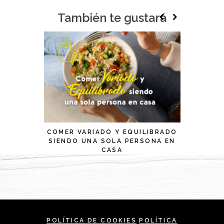
También te gustará
COMER VARIADO Y EQUILIBRADO
¡UN AÑO
SIENDO UNA SOLA PERSONA EN
INNOVAL
CASA
POLÍTICA DE COOKIES
POLÍTICA