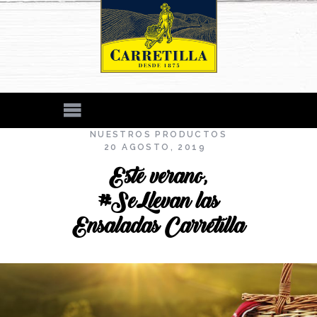
NUESTROS PRODUCTOS
20 AGOSTO, 2019
Este verano,
#SeLlevan las
Ensaladas Carretilla