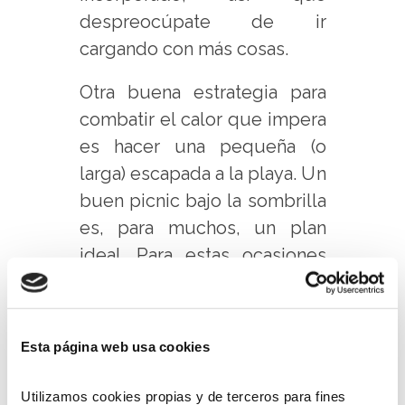
despreocúpate de ir
cargando con más cosas.
Otra buena estrategia para
combatir el calor que impera
es hacer una pequeña (o
larga) escapada a la playa. Un
buen picnic bajo la sombrilla
es, para muchos, un plan
ideal. Para estas ocasiones
son perfectas las Ensaladas
de Pasta Carretilla, como
nuestra Ensalada de
Pasta
Esta página web usa cookies
con Atún
, receta a base de
ingredientes muy frescos
Utilizamos cookies propias y de terceros para fines