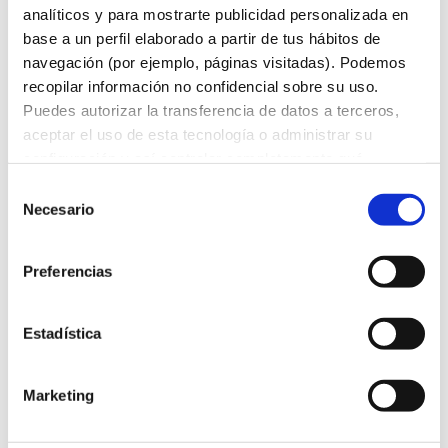
como atún, maíz, zanahoria,
analíticos y para mostrarte publicidad personalizada en
base a un perfil elaborado a partir de tus hábitos de
pimiento, cebolla, aceitunas
navegación (por ejemplo, páginas visitadas). Podemos
y un suave aliño, además por
recopilar información no confidencial sobre su uso.
supuesto de las deliciosas
Puedes autorizar la transferencia de datos a terceros,
espirales de pasta.
aceptar el uso de esta tecnología o administrar su
configuración y así controlar completamente qué
información se recopila y gestiona. Para obtener más
Selección
información sobre la política de cookies,
pulsa aquí
.
Necesario
de
Para obtener más información sobre nuestras políticas
consentimiento
de protección de datos, visita nuestra
Política de
Preferencias
privacidad.
Estadística
O nuestra
Ensalada de Pasta
Marketing
con Jamón
, que te
sorprenderá por su sabor