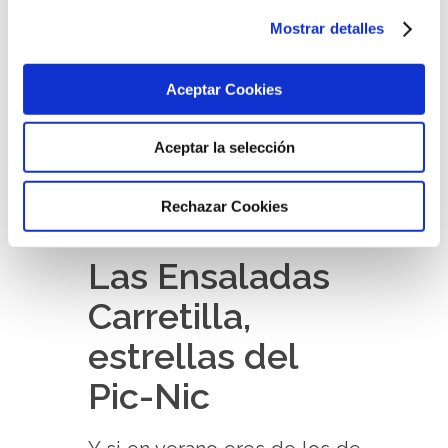
gracias a la mezcla de jamón,
Mostrar detalles
maíz, pimiento rojo,
zanahoria, patata y un
Aceptar Cookies
delicioso aliño de vinagreta.
¡Prueba estas deliciosas
Aceptar la selección
ensaladas mientras disfrutas
del olor a playa y del sonido
Rechazar Cookies
de las olas del mar!
Las Ensaladas
Carretilla,
estrellas del
Pic-Nic