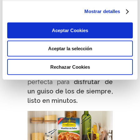
con tomate, cebolla y
pimiento, que aporta
Mostrar detalles
carácter a cada bocado.
Aceptar Cookies
Este plato preparado es
ideal para quienes buscan
Aceptar la selección
recetas caseras tradicionales
sin pasar mucho tiempo
Rechazar Cookies
entre fogones. Una opción
perfecta para
disfrutar de
un guiso de los de siempre,
listo en minutos.