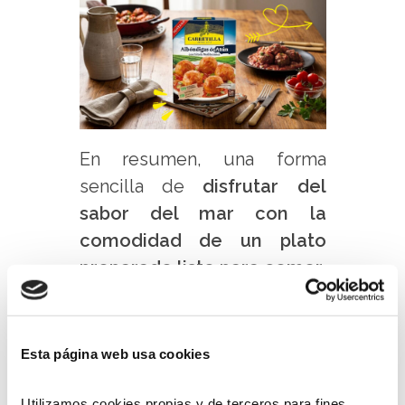
En resumen, una forma
sencilla de
disfrutar del
sabor del mar con la
comodidad de un plato
preparado listo para comer
.
Manitas en
Salsa: el sabor
Esta página web usa cookies
auténtico de la
Utilizamos cookies propias y de terceros para fines