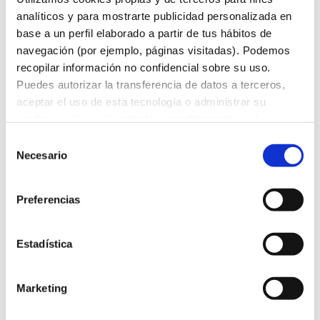
tradición.
analíticos y para mostrarte publicidad personalizada en
base a un perfil elaborado a partir de tus hábitos de
navegación (por ejemplo, páginas visitadas). Podemos
Para los amantes de los
recopilar información no confidencial sobre su uso.
platos tradicionales listos
Puedes autorizar la transferencia de datos a terceros,
para comer
, esta receta
aceptar el uso de esta tecnología o administrar su
rinde homenaje a la cocina
configuración y así controlar completamente qué
información se recopila y gestiona. Para obtener más
de siempre.
Selección
información sobre la política de cookies,
pulsa aquí
.
Necesario
de
Para obtener más información sobre nuestras políticas
Un guiso elaborado con
consentimiento
de protección de datos, visita nuestra
Política de
manitas de cerdo tiernas y
Preferencias
privacidad.
melosas, cocinadas
lentamente
para conseguir
Estadística
una textura suave y un sabor
intenso. Se acompañan con
Marketing
una rica salsa elaborada