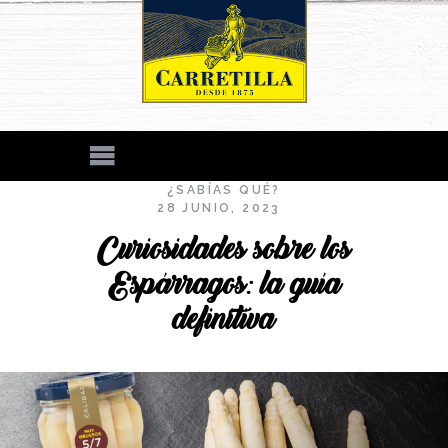
¿SABÍAS QUÉ?
28 JUNIO, 2023
Curiosidades sobre los
Espárragos: la guía
definitiva