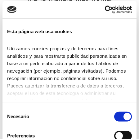
de consumir espárragos
y
funcionaba de la siguiente
manera: se cogía con las
Esta página web usa cookies
pinzas y se dejaba en el plato
el tallo, la parte menos tierna
Utilizamos cookies propias y de terceros para fines
y se comía solo la yema. Pero
analíticos y para mostrarte publicidad personalizada en
base a un perfil elaborado a partir de tus hábitos de
en la actualidad, cuando un
navegación (por ejemplo, páginas visitadas). Podemos
espárrago es de calidad, se
recopilar información no confidencial sobre su uso.
comen ambas partes: cabeza
Puedes autorizar la transferencia de datos a terceros,
y tallo.
aceptar el uso de esta tecnología o administrar su
configuración y así controlar completamente qué
información se recopila y gestiona. Para obtener más
Selección
información sobre la política de cookies,
pulsa aquí
.
Necesario
de
Para obtener más información sobre nuestras políticas
consentimiento
de protección de datos, visita nuestra
Política de
Preferencias
privacidad.