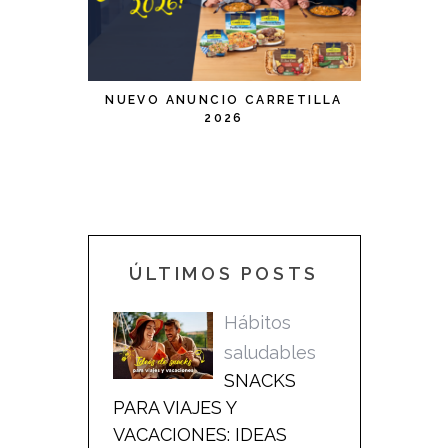
NUEVO ANUNCIO CARRETILLA
NUEVO
2026
CARRETIL
DE ATÚN
LIS
ÚLTIMOS POSTS
Hábitos
saludables
SNACKS
PARA VIAJES Y
VACACIONES: IDEAS