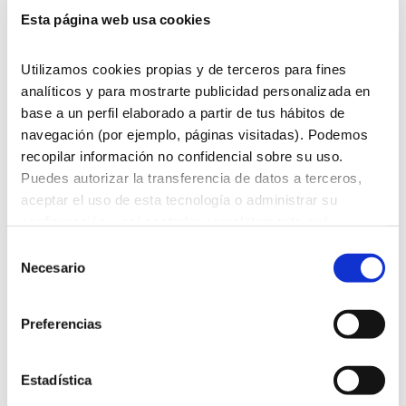
en 2 ó 3 raciones. Esto nos
Esta página web usa cookies
facilita llevar una dieta
mediterránea equilibrada, ya
Utilizamos cookies propias y de terceros para fines
analíticos y para mostrarte publicidad personalizada en
que gracias a las tapas
base a un perfil elaborado a partir de tus hábitos de
podemos tomar muchos
navegación (por ejemplo, páginas visitadas). Podemos
alimentos distintos en una
recopilar información no confidencial sobre su uso.
sola comida, aportándonos
Puedes autorizar la transferencia de datos a terceros,
aceptar el uso de esta tecnología o administrar su
nutrientes variados.
configuración y así controlar completamente qué
información se recopila y gestiona. Para obtener más
Aunque originalmente las
Selección
información sobre la política de cookies,
pulsa aquí
.
Necesario
de
tapas se reducían a lonchas
Para obtener más información sobre nuestras políticas
consentimiento
de chacina, quesos,
de protección de datos, visita nuestra
Política de
Preferencias
aceitunas o frutos secos, hoy
privacidad.
son objeto de la cocina más
Estadística
elaborada. Las tapas de