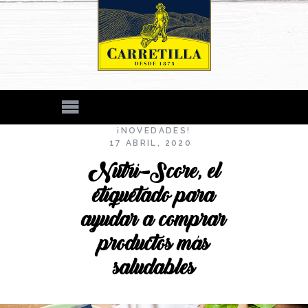
¡NOVEDADES!
17 ABRIL, 2020
Nutri-Score, el
etiquetado para
ayudar a comprar
productos más
saludables