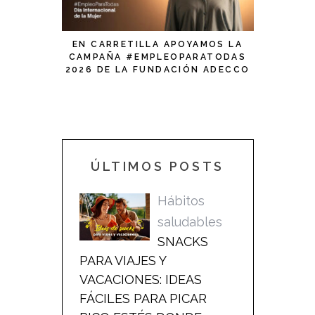
EN CARRETILLA APOYAMOS LA
NUEVO A
CAMPAÑA #EMPLEOPARATODAS
2026 DE LA FUNDACIÓN ADECCO
CON MOTIVO DEL DÍA
INTERNACIONAL DE LA MUJER
ÚLTIMOS POSTS
Hábitos
saludables
SNACKS
PARA VIAJES Y
VACACIONES: IDEAS
FÁCILES PARA PICAR