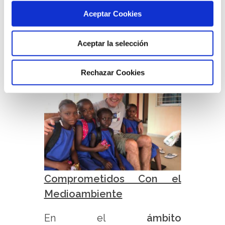
la
ONG Don Bosco
Aceptar Cookies
Fambul
y de la
Fundación
Aceptar la selección
Mozambique Sur
.
Rechazar Cookies
Comprometidos Con el
Medioambiente
En el
ámbito