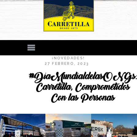
¡NOVEDADES!
27 FEBRERO, 2023
#DíaMundialdelasONGs
Carretilla, Comprometidos
Con las Personas