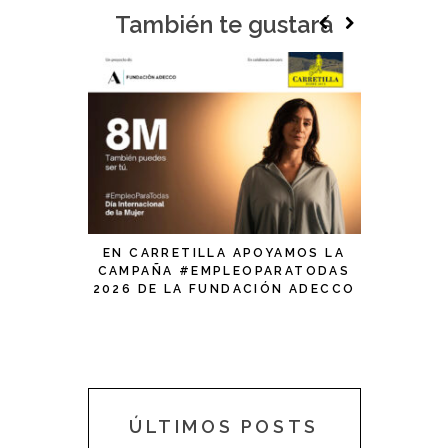
También te gustará
EN CARRETILLA APOYAMOS LA
NUEVO A
CAMPAÑA #EMPLEOPARATODAS
2026 DE LA FUNDACIÓN ADECCO
CON MOTIVO DEL DÍA
INTERNACIONAL DE LA MUJER
ÚLTIMOS POSTS