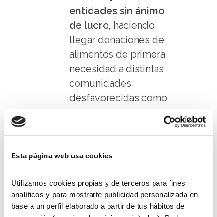
entidades sin ánimo
de lucro,
haciendo
llegar donaciones de
alimentos de primera
necesidad a distintas
comunidades
desfavorecidas como
son los
campos de
refugiados del pueblo
sirio
, las zonas
afectadas por la guerra
Esta página web usa cookies
en
Ucrania
y a
Utilizamos cookies propias y de terceros para fines
territorios
analíticos y para mostrarte publicidad personalizada en
desfavorecidos del
base a un perfil elaborado a partir de tus hábitos de
pueblo peruano
.